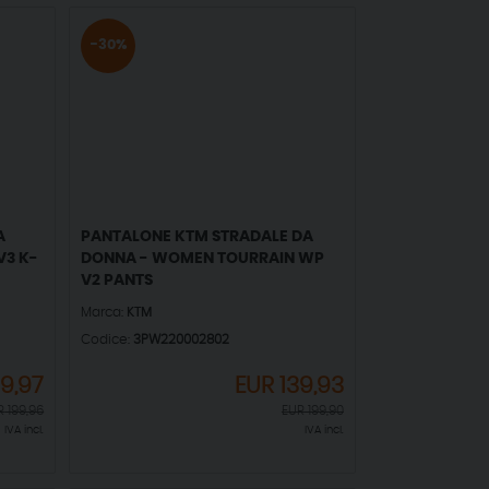
-30%
A
PANTALONE KTM STRADALE DA
3 K-
DONNA - WOMEN TOURRAIN WP
V2 PANTS
Marca:
KTM
Codice:
3PW220002802
9,97
EUR
139,93
R
199,96
EUR
199,90
IVA incl.
IVA incl.