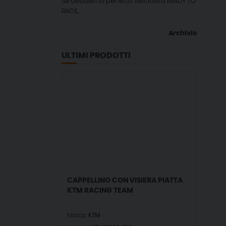
Se desideri la perfetta vestibilità READY TO
RACE,...
Archivio
ULTIMI PRODOTTI
CAPPELLINO CON VISIERA PIATTA
KTM RACING TEAM
Marca:
KTM