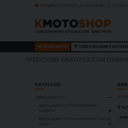
INFO@KMOTOSHOP.IT
0321.628383
339.687
LE MIE MOTO
CERCA RICAMBI E ACCESS
PEDIZIONE GRATUITA CON ORDINE MINIMO D
PEDIZIONE GRATUITA CON ORDINE MINIMO D
CATALOGO
ABB
Abbig
ABBIGLIAMENTO
ABBIGLIAMENTO KTM POWERWEAR
FIL
BAMBINO
MAR
ABBIGLIAMENTO KTM POWERWEAR CASUAL
UOMO