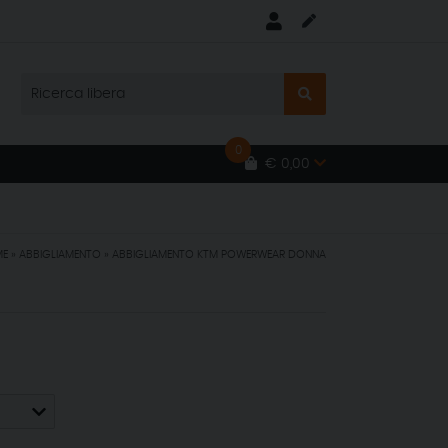
0
€ 0,00
S
ME
»
ABBIGLIAMENTO
»
ABBIGLIAMENTO KTM POWERWEAR DONNA
S