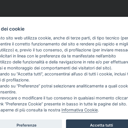
 dei cookie
to sito web utilizza cookie, anche di terze parti, di tipo tecnico (pe
ntire il corretto funzionamento del sito e rendere più rapido e miglio
tilizzo) e, previo il tuo consenso, di profilazione (per inviare messa
icitari in linea con le preferenze da te manifestate nell’ambito
FO SULL'AZIENDA
GUIDA AGLI ACQUISTI
utilizzo delle funzionalità e della navigazione in rete e/o per effettuar
ME
SPEDIZIONI E COSTI
isi e monitoraggio dei comportamenti dei visitatori del sito).
I SIAMO
PAGAMENTI
ando su “Accetta tutti”, acconsentirai all’uso di tutti i cookie, inclusi t
TIZIE
DIRITTO DI RECESSO
i di profilazione.
NTATTI
PROCEDURA DI ACQUISTO
cando su “Preferenze” potrai selezionare analiticamente a quali cook
TERMINI & CONDIZIONI
nsentire.
SITA IL NOSTRO SITO:
GESTIONE RESI
 revocare o modificare il tuo consenso in qualsiasi momento clicca
SSIMOTO
PRIVACY
ink “Preferenze Cookie” presente in basso in tutte le pagine del sito.
COOKIE POLICY
GUICI SU:
saperne di più consulta la nostra
Informativa Cookie
.
PREFERENZE COOKIE
Preferenze
Accetta tutti