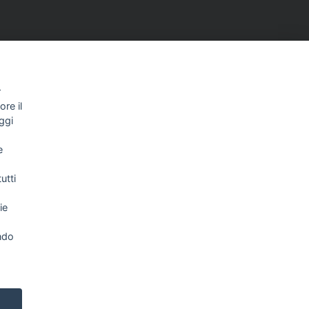
r
re il
ggi
NEWSLETTER
e
utti
Letta l’informativa privacy acconsento
ie
espressamente al trattamento dei miei dati
personali per comunicazioni e messaggi con
finalità di marketing.
Consulta la nostra Privacy Policy
ndo