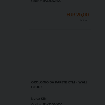
Codice:
3PW210024100
EUR
25,00
IVA incl.
OROLOGIO DA PARETE KTM - WALL
CLOCK
Marca:
KTM
Codice:
3PW220041600