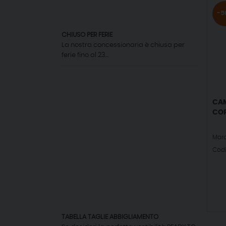
-5
CHIUSO PER FERIE
La nostra concessionaria è chiusa per
ferie fino al 23...
CAM
COR
Mar
Cod
TABELLA TAGLIE ABBIGLIAMENTO