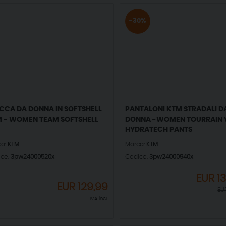
-30%
CCA DA DONNA IN SOFTSHELL
PANTALONI KTM STRADALI D
 - WOMEN TEAM SOFTSHELL
DONNA -WOMEN TOURRAIN V
HYDRATECH PANTS
ca:
KTM
Marca:
KTM
ice:
3pw24000520x
Codice:
3pw24000940x
EUR
13
EUR
129,99
EU
IVA incl.