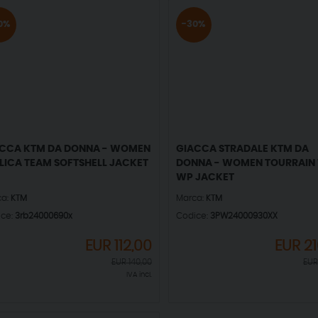
0%
-30%
CCA KTM DA DONNA - WOMEN
GIACCA STRADALE KTM DA
LICA TEAM SOFTSHELL JACKET
DONNA - WOMEN TOURRAIN 
WP JACKET
ca:
KTM
Marca:
KTM
ice:
3rb24000690x
Codice:
3PW24000930XX
EUR
112,00
EUR
21
EUR
140,00
EU
IVA incl.