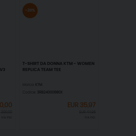
-20%
T-SHIRT DA DONNA KTM - WOMEN
V3
REPLICA TEAM TEE
Marca:
KTM
Codice:
3RB24000680X
0,00
EUR
35,97
R
300,00
EUR
44,96
IVA incl.
IVA incl.