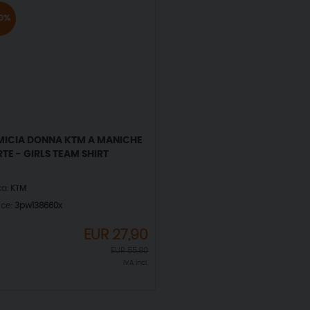
0%
ICIA DONNA KTM A MANICHE
TE - GIRLS TEAM SHIRT
ca:
KTM
ice:
3pw138660x
EUR
27,90
EUR
55,80
IVA incl.