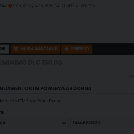
2644
9:00-12:00 / 14:30-18:30 DAL LUNEDÌ AL VENERDÌ
ORI
GUIDA ALLE TAGLIE
PREFERITI
I € 150,00
HO
I € 150,00
IGLIAMENTO KTM POWERWEAR DONNA
liamento KTM PowerWear Donna
TRI
CA
FASCE PREZZO