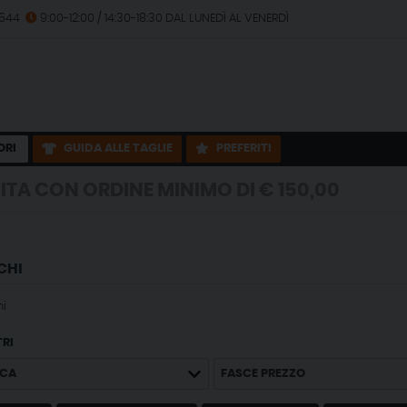
2644
9:00-12:00 / 14:30-18:30 DAL LUNEDÌ AL VENERDÌ
ORI
GUIDA ALLE TAGLIE
PREFERITI
INE MINIMO DI € 150,00
INE MINIMO DI € 150,00
CHI
i
TRI
CA
FASCE PREZZO