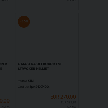
IVA incl.
IVA incl.
-30%
ORER
CASCO DA OFFROAD KTM -
CE
STRYCKER HELMET
Marca:
KTM
Codice:
3pw24001400x
EUR
279,99
9,99
EUR
399,98
IVA incl.
IVA incl.