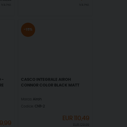
IVA incl.
IVA incl.
-15%
 -
CASCO INTEGRALE AIROH
RE
CONNOR COLOR BLACK MATT
Marca:
Airoh
Codice:
CN11-2
EUR
110,49
9,99
EUR
129,99