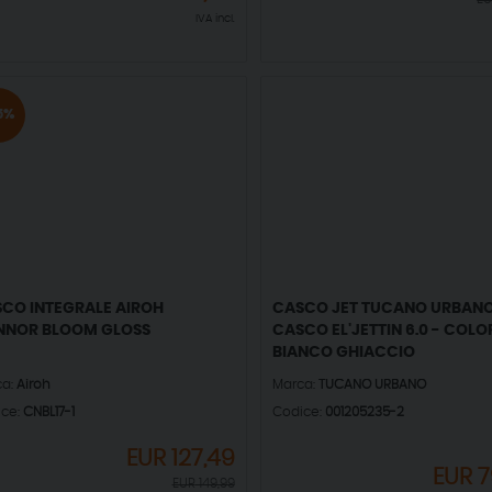
IVA incl.
5%
CO INTEGRALE AIROH
CASCO JET TUCANO URBANO
NNOR BLOOM GLOSS
CASCO EL'JETTIN 6.0 - COLO
BIANCO GHIACCIO
ca:
Airoh
Marca:
TUCANO URBANO
ice:
CNBL17-1
Codice:
001205235-2
EUR
127,49
EUR
7
EUR
149,99