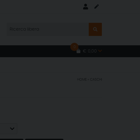
0
€ 0,00
HOME
»
CASCHI