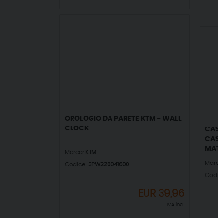
OROLOGIO DA PARETE KTM - WALL
CLOCK
CAS
CAS
MAT
Marca:
KTM
Mar
Codice:
3PW220041600
Cod
EUR
39,96
IVA incl.