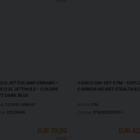
IVA incl.
CO JET TUCANO URBANO -
CASCO ON-OFF KTM - EXPL
CO EL'JETTIN 6.0 - COLORE
CARBON HELMET STEALTH E
T DARK BLUE
ca:
TUCANO URBANO
Marca:
KTM
ice:
001205485
Codice:
3PW26000300X-1
EUR
79,99
EUR
42
IVA incl.