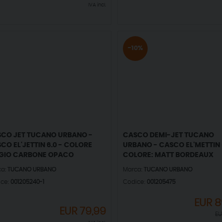
IVA incl.
-10%
CO JET TUCANO URBANO -
CASCO DEMI-JET TUCANO
CO EL'JETTIN 6.0 - COLORE
URBANO - CASCO EL'METTIN 6
GIO CARBONE OPACO
COLORE: MATT BORDEAUX
ca:
TUCANO URBANO
Marca:
TUCANO URBANO
ice:
001205240-1
Codice:
001205475
EUR
8
EUR
79,99
E