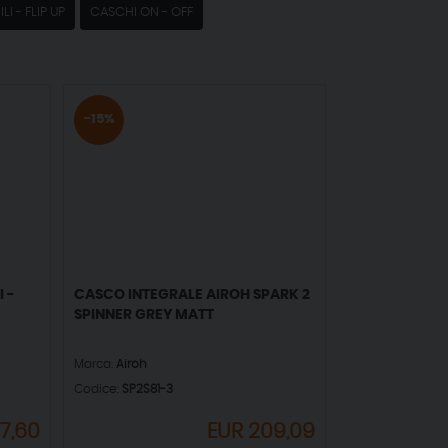
LI - FLIP UP
CASCHI ON - OFF
-15%
 -
CASCO INTEGRALE AIROH SPARK 2
SPINNER GREY MATT
Marca:
Airoh
Codice:
SP2S81-3
7,60
EUR
209,09