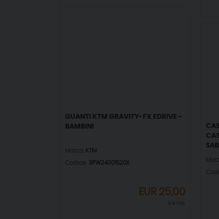
GUANTI KTM GRAVITY-FX EDRIVE -
CAS
BAMBINI
CAS
SAB
Marca:
KTM
Mar
Codice:
3PW24001520X
Cod
EUR
25,00
IVA incl.