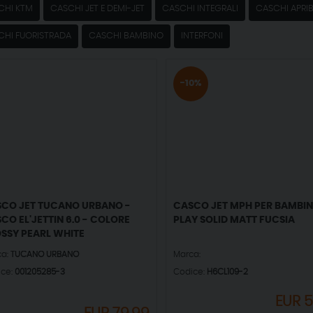
CHI KTM
CASCHI JET E DEMI-JET
CASCHI INTEGRALI
CASCHI APRIBI
CHI FUORISTRADA
CASCHI BAMBINO
INTERFONI
-10%
CO JET TUCANO URBANO -
CASCO JET MPH PER BAMBINI
CO EL'JETTIN 6.0 - COLORE
PLAY SOLID MATT FUCSIA
SSY PEARL WHITE
ca:
TUCANO URBANO
Marca:
ice:
001205285-3
Codice:
H6CL109-2
EUR
5