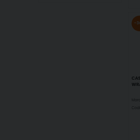
-3
CAS
WRA
Mar
Cod