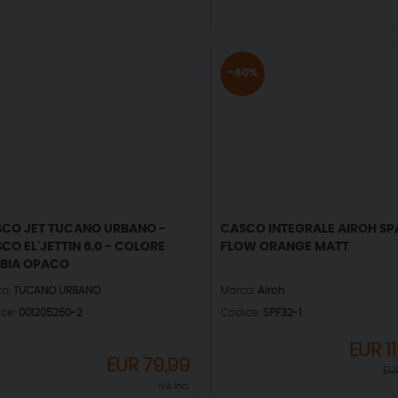
-40%
CO JET TUCANO URBANO -
CASCO INTEGRALE AIROH SP
CO EL'JETTIN 6.0 - COLORE
FLOW ORANGE MATT
BIA OPACO
ca:
TUCANO URBANO
Marca:
Airoh
ice:
001205250-2
Codice:
SPF32-1
EUR
1
EUR
79,99
EU
IVA incl.