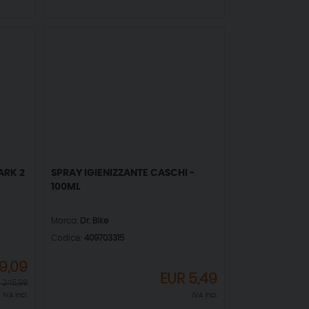
ARK 2
SPRAY IGIENIZZANTE CASCHI -
100ML
Marca:
Dr. Bike
Codice:
409703315
9,09
EUR
5,49
R
245,99
IVA incl.
IVA incl.