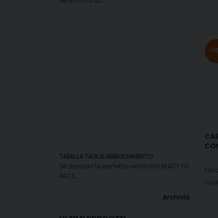
ferie fino al 23...
-1
CAS
CO
TABELLA TAGLIE ABBIGLIAMENTO
Se desideri la perfetta vestibilità READY TO
Mar
RACE,...
Cod
Archivio