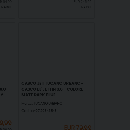
UR
64,00
EUR
245,99
IVA incl.
IVA incl.
CASCO JET TUCANO URBANO -
.0 -
CASCO EL'JETTIN 6.0 - COLORE
EY
MATT DARK BLUE
Marca:
TUCANO URBANO
Codice:
001205485-5
9,99
EUR
79,99
UR
99,99