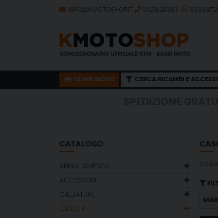
INFO@KMOTOSHOP.IT
0321.628383
339.687
LE MIE MOTO
CERCA RICAMBI E ACCESS
SPEDIZIONE GRATUITA CON ORD
SPEDIZIONE GRATUITA CON ORD
CATALOGO
CAS
Casch
ABBIGLIAMENTO
ACCESSORI
FIL
CALZATURE
MAR
CASCHI