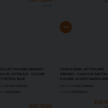
EUR
79,99
E
IVA incl.
-10%
CO JET TUCANO URBANO -
CASCO DEMI-JET TUCANO
CO EL'JETTIN 6.0 - COLORE
URBANO - CASCO EL'METTIN 6
T PETROL BLUE
COLORE: GLOSSY NARDO GR
ca:
TUCANO URBANO
Marca:
TUCANO URBANO
ice:
001205280-1
Codice:
001205320-1
EUR
8
EUR
79,99
E