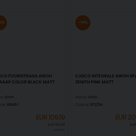
0%
-15%
CO FUORISTRADA AIROH
CASCO INTEGRALE AIROH SP
AAP COLOR BLACK MATT
ZENITH PINK MATT
ca:
Airoh
Marca:
Airoh
ice:
WRA11-1
Codice:
SP2Z54
EUR
109,19
EUR
20
EUR
155,99
EU
IVA incl.