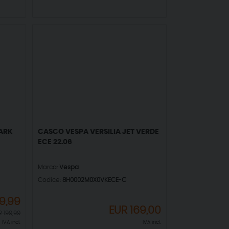
ARK
CASCO VESPA VERSILIA JET VERDE
ECE 22.06
Marca:
Vespa
Codice:
8H0002M0X0VKECE-C
19,99
EUR
169,00
R
199,99
IVA incl.
IVA incl.