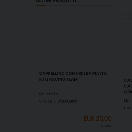
ULTIMI PRODOTTI
CAPPELLINO CON VISIERA PIATTA
KTM RACING TEAM
CAS
CAS
GRI
Marca:
KTM
Mar
Codice:
3PW210024100
Cod
EUR
25,00
IVA incl.