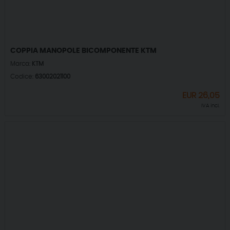
COPPIA MANOPOLE BICOMPONENTE KTM
Marca:
KTM
Codice:
63002021100
EUR
26,05
IVA incl.