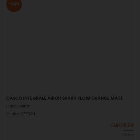
-40%
CASCO INTEGRALE AIROH SPARK FLOW ORANGE MATT
Marca:
Airoh
Codice:
SPF32-1
EUR
119,99
EUR
199,99
IVA incl.