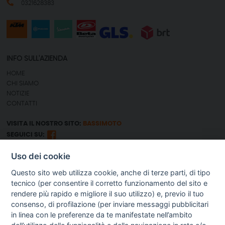
0321628383
INFO SULL'AZIENDA
HOME
CHI SIAMO
NOTIZIE
CONTATTI
VISITA IL NOSTRO SITO:
BASSIMOTO
SEGUICI SU:
Uso dei cookie
GUIDA AGLI ACQUISTI
Questo sito web utilizza cookie, anche di terze parti, di tipo
SPEDIZIONI E COSTI
tecnico (per consentire il corretto funzionamento del sito e
PAGAMENTI
rendere più rapido e migliore il suo utilizzo) e, previo il tuo
DIRITTO DI RECESSO
consenso, di profilazione (per inviare messaggi pubblicitari
PROCEDURA DI ACQUISTO
in linea con le preferenze da te manifestate nell’ambito
TERMINI & CONDIZIONI
GESTIONE RESI