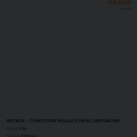
EUR
49,95
IVA incl.
GIFTBOX - CONFEZIONE REGALO KTM IN CARTONCINO
Marca:
KTM
Codice:
Giftbox-1