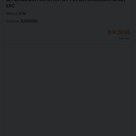
SET DI ADESIVI PROTETTIVI WP PER LA FORCELLA KTM SX /
EXC
Marca:
KTM
Codice:
52000093
EUR
29,95
IVA incl.