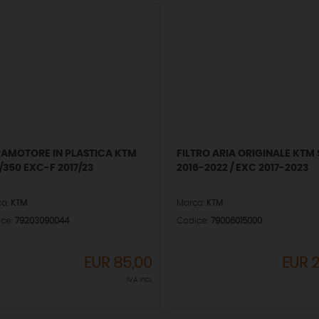
AMOTORE IN PLASTICA KTM
FILTRO ARIA ORIGINALE KTM 
/350 EXC-F 2017/23
2016-2022 / EXC 2017-2023
ca:
KTM
Marca:
KTM
ice:
79203090044
Codice:
79006015000
EUR
85,00
EUR
2
IVA incl.