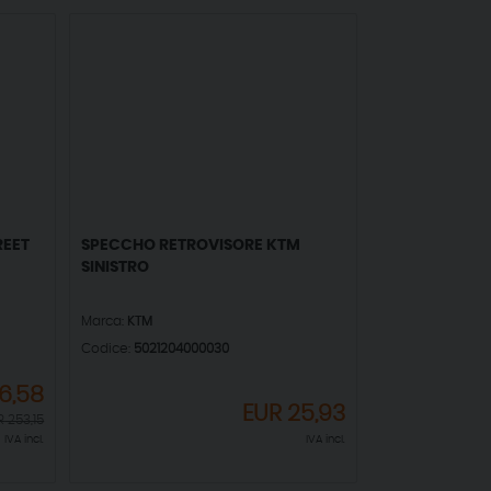
REET
SPECCHO RETROVISORE KTM
SINISTRO
Marca:
KTM
Codice:
5021204000030
26,58
EUR
25,93
R
253,15
IVA incl.
IVA incl.