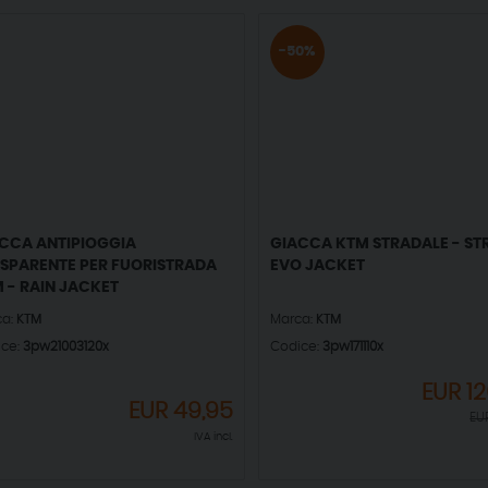
-50%
CCA ANTIPIOGGIA
GIACCA KTM STRADALE - ST
SPARENTE PER FUORISTRADA
EVO JACKET
 - RAIN JACKET
ca:
KTM
Marca:
KTM
ice:
3pw21003120x
Codice:
3pw171110x
EUR
1
EUR
49,95
EU
IVA incl.