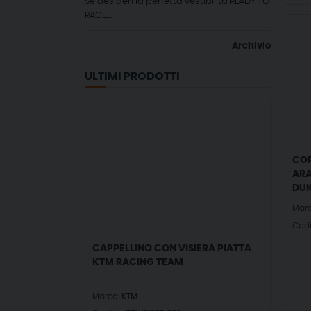
Se desideri la perfetta vestibilità READY TO
RACE,...
Archivio
ULTIMI PRODOTTI
COP
ARA
DUK
Mar
Cod
CAPPELLINO CON VISIERA PIATTA
KTM RACING TEAM
Marca:
KTM