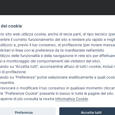
 dei cookie
to sito web utilizza cookie, anche di terze parti, di tipo tecnico (pe
ntire il corretto funzionamento del sito e rendere più rapido e miglio
tilizzo) e, previo il tuo consenso, di profilazione (per inviare messa
icitari in linea con le preferenze da te manifestate nell’ambito
FO SULL'AZIENDA
GUIDA AGLI ACQUISTI
utilizzo delle funzionalità e della navigazione in rete e/o per effettuar
ME
SPEDIZIONI E COSTI
isi e monitoraggio dei comportamenti dei visitatori del sito).
I SIAMO
PAGAMENTI
ando su “Accetta tutti”, acconsentirai all’uso di tutti i cookie, inclusi t
TIZIE
DIRITTO DI RECESSO
i di profilazione.
NTATTI
PROCEDURA DI ACQUISTO
cando su “Preferenze” potrai selezionare analiticamente a quali cook
TERMINI & CONDIZIONI
nsentire.
SITA IL NOSTRO SITO:
GESTIONE RESI
 revocare o modificare il tuo consenso in qualsiasi momento clicca
SSIMOTO
PRIVACY
ink “Preferenze Cookie” presente in basso in tutte le pagine del sito.
COOKIE POLICY
GUICI SU:
saperne di più consulta la nostra
Informativa Cookie
.
PREFERENZE COOKIE
Preferenze
Accetta tutti