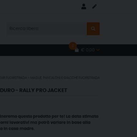
0
€ 0,00
EAR FUORISTRADA
»
MAGLIE, PANTALONI E GIACCHE FUORISTRADA
DURO - RALLY PRO JACKET
ineremo questo prodotto per te! La data stimata
iorni lavorativi ma potrà variare in base alla
to in casa madre.