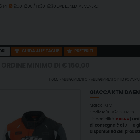
2644
9:00-12:00 / 14:30-18:30 DAL LUNEDÌ AL VENERDÌ
ORI
GUIDA ALLE TAGLIE
PREFERITI
MINIMO DI € 150,00
HOME
»
ABBIGLIAMENTO
»
ABBIGLIAMENTO KTM POWERW
MINIMO DI € 150,00
GIACCA KTM DA EN
Marca: KTM
Codice: 3PW24001440X
Disponibilità:
BASSA
|
Ord
di consegna è di 7 - 10 g
disponibilità del prodot