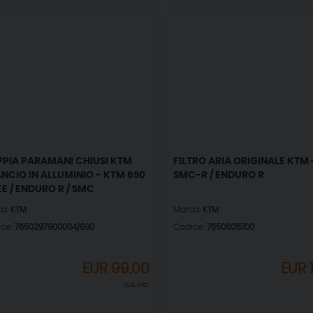
PIA PARAMANI CHIUSI KTM
FILTRO ARIA ORIGINALE KTM 
NCIO IN ALLUMINIO - KTM 690
SMC-R / ENDURO R
E / ENDURO R / SMC
ca:
KTM
Marca:
KTM
ice:
7650297900004/690
Codice:
76506015100
EUR
99,00
EUR
IVA incl.