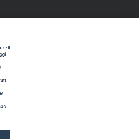
r
re il
ggi
NEWSLETTER
e
utti
Letta l’informativa privacy acconsento
ie
espressamente al trattamento dei miei dati
personali per comunicazioni e messaggi con
finalità di marketing.
Consulta la nostra Privacy Policy
ndo