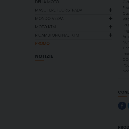
DELLA MOTO
Gia
Fod
MASCHERE FUORISTRADA
Cuc
MONDO VESPA
Vit
La 
MOTO KTM
Leg
RICAMBI ORIGINALI KTM
Amp
Num
PROMO
TPR
Ins
NOTIZIE
COL
POL
Non
COND
PROD