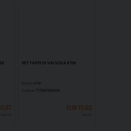
SX
SET TAPPI DI VALVOLA KTM
Marca:
KTM
Codice:
7771097605004
0,37
EUR
15,92
IVA incl.
IVA incl.