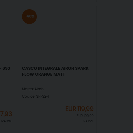
-40%
- 690
CASCO INTEGRALE AIROH SPARK
FLOW ORANGE MATT
Marca:
Airoh
Codice:
SPF32-1
EUR
119,99
17,93
EUR
199,99
IVA incl.
IVA incl.