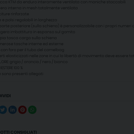
cca KTM da enduro interamente ventilata con maniche staccabili
era interna in mesh totalmente ventilata
iture rinforzate
a e polsi regolabili in larghezza
parte posteriore (sulla schiena) è personalizzabile con i propri numeri di
gera imbottitura in espanso sul gomito
ia tasca cargo sulla schiena
erose tasche interne ed esterne
 con foro per il tubo del camelbag
erti elasticizzati nelle zone in cui la libertà di movimento deve essere to
ORE: grigio / arancio / nero / bianco
IESTERE 100 %
 sono presenti allegati
IVIDI
OTTI CONSIGLIATI