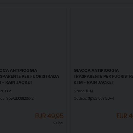
CCA ANTIPIOGGIA
GIACCA ANTIPIOGGIA
SPARENTE PER FUORISTRADA
TRASPARENTE PER FUORIST
 - RAIN JACKET
KTM - RAIN JACKET
ca:
KTM
Marca:
KTM
ice:
3pw21003120x-2
Codice:
3pw21003120x-1
EUR
49,95
EUR
4
IVA incl.