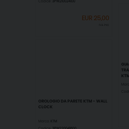
Codice:
3PW210024100
EUR
25,00
IVA incl.
GIA
TRA
KTM
Mar
Cod
OROLOGIO DA PARETE KTM - WALL
CLOCK
Marca:
KTM
Codice:
3PW220041600