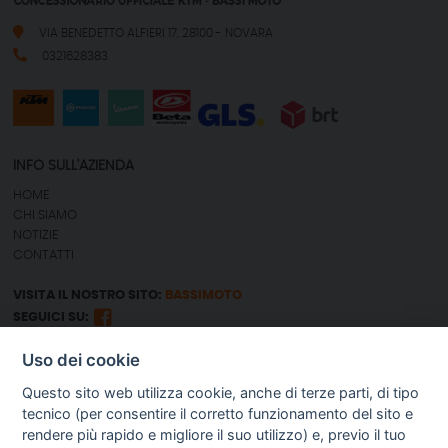
VIA BENEDETTO ALFIERI 17, 28100 - NOVARA
0321628383
INFO SULL'AZIENDA
HOME
CHI SIAMO
NOTIZIE
CONTATTI
VISITA IL NOSTRO SITO:
BASSIMOTO
SEGUICI SU:
Uso dei cookie
GUIDA AGLI ACQUISTI
Questo sito web utilizza cookie, anche di terze parti, di tipo
SPEDIZIONI E COSTI
tecnico (per consentire il corretto funzionamento del sito e
PAGAMENTI
rendere più rapido e migliore il suo utilizzo) e, previo il tuo
DIRITTO DI RECESSO