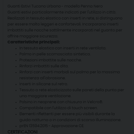
Guanti Estivi Tucano Urbano - modello Penna Nero
Guanti estivi particolarmente indicati per l'utilizzo in città.
Realizzati in tessuto elastico con inserti in rete, si distinguono
per essere molto leggeri e confortevoli. Incorporano inserti
imbottiti sulle nocche sottilmente incorporati nel guanto per
offrire maggiore sicurezza.
Caratteristiche principali:
In tessuto elastico con inserti in rete ventilata.
Palmo in pelle scamosciata sintetica.
Protezioni imbottite sulle nocche.
Rinforzi imbottiti sulle dita.
Rinforzi con inserti morbidi sul palmo per la massima
resistenza all'abrasione.
Inserti in silicone sul retro.
Tessuto a rete elasticizzato sulle pareti della punta per
una maggiore ventilazione.
Polsino in neoprene con chiusura in Velcro®.
Compatibile con l'utilizzo di touch screen.
Elementi riflettenti per essere più visibili durante la
guida notturna o in condizioni di scarsa illuminazione.
prEN 13594:2015 - Approvazione CE.
CERTIFICAZIONI