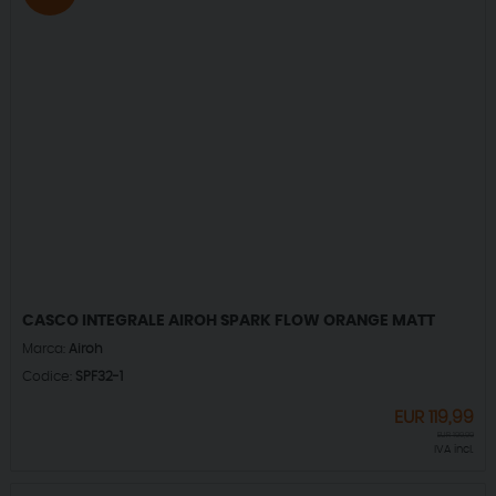
CASCO INTEGRALE AIROH SPARK FLOW ORANGE MATT
Marca:
Airoh
Codice:
SPF32-1
EUR
119,99
EUR
199,99
IVA incl.