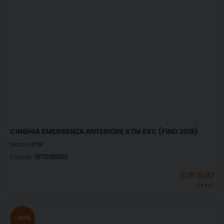
CINGHIA EMERGENZA ANTERIORE KTM EXC (FINO 2019)
Marca:
KTM
Codice:
78712916000
EUR
15,92
IVA incl.
-40%