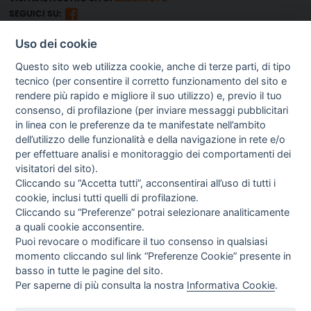
SEGUICI SU:
Uso dei cookie
GUIDA AGLI ACQUISTI
Questo sito web utilizza cookie, anche di terze parti, di tipo
SPEDIZIONI E COSTI
tecnico (per consentire il corretto funzionamento del sito e
PAGAMENTI
rendere più rapido e migliore il suo utilizzo) e, previo il tuo
DIRITTO DI RECESSO
consenso, di profilazione (per inviare messaggi pubblicitari
PROCEDURA DI ACQUISTO
in linea con le preferenze da te manifestate nell’ambito
TERMINI & CONDIZIONI
dell’utilizzo delle funzionalità e della navigazione in rete e/o
GESTIONE RESI
per effettuare analisi e monitoraggio dei comportamenti dei
PRIVACY
COOKIE POLICY
visitatori del sito).
PREFERENZE COOKIE
Cliccando su “Accetta tutti”, acconsentirai all’uso di tutti i
cookie, inclusi tutti quelli di profilazione.
NEWSLETTER
Cliccando su “Preferenze” potrai selezionare analiticamente
a quali cookie acconsentire.
Puoi revocare o modificare il tuo consenso in qualsiasi
momento cliccando sul link “Preferenze Cookie” presente in
Letta l’informativa privacy acconsento espressamente al trattamento dei miei
basso in tutte le pagine del sito.
dati personali per comunicazioni e messaggi con finalità di marketing.
Per saperne di più consulta la nostra
Informativa Cookie
.
Consulta la nostra Privacy Policy